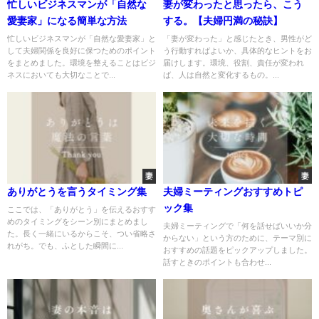
忙しいビジネスマンが「自然な
妻が変わったと思ったら、こう
愛妻家」になる簡単な方法
する。【夫婦円満の秘訣】
忙しいビジネスマンが「自然な愛妻家」と
「妻が変わった」と感じたとき、男性がど
して夫婦関係を良好に保つためのポイント
う行動すればよいか、具体的なヒントをお
をまとめました。環境を整えることはビジ
届けします。環境、役割、責任が変われ
ネスにおいても大切なことで...
ば、人は自然と変化するもの。...
妻
妻
ありがとうを言うタイミング集
夫婦ミーティングおすすめトピ
ック集
ここでは、「ありがとう」を伝えるおすす
めのタイミングをシーン別にまとめまし
夫婦ミーティングで「何を話せばいいか分
た。長く一緒にいるからこそ、つい省略さ
からない」という方のために、テーマ別に
れがち。でも、ふとした瞬間に...
おすすめの話題をピックアップしました。
話すときのポイントも合わせ...