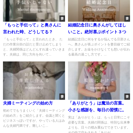
妻
妻
「もっと手伝って」と奥さんに
結婚記念日に奥さんがしてほし
言われた時、どうしてる？
いこと。絶対喜ぶポイント３つ
「もっと手伝って」と言われたとき、 た
結婚記念日に何をするか悩んでる旦那さん
だの作業分担の話だと受け止めてしまう
へ。奥さんが喜ぶポイントを妻目線でご紹
と、夫婦関係はどんどんすれ違っていきま
介します。お金をかけなくても想いが伝わ
す。夫婦は、同じ方向を向いて...
る最高の過ごし方です。...
妻
妻
夫婦ミーティングの始め方
「ありがとう」は魔法の言葉。
小さな感謝を、毎日の習慣に。
初めてでもうまくいく「夫婦ミーティング
の始め方」をご紹介します。会議と聞くと
実は「ありがとう」は、もっと日常にこそ
ビジネスっぽいですが、やっている人はみ
必要な言葉。夫婦の関係は、特別な出来事
んな夫婦円満です。難しいこ...
よりも、日々の積み重ねでできています。
その中で交わされる「ありが...