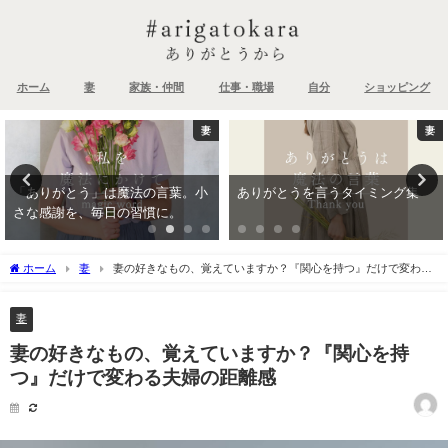
ホーム
妻
家族・仲間
仕事・職場
自分
ショッピング
妻
妻
「ありがとう」は魔法の言葉。小
ありがとうを言うタイミング集
さな感謝を、毎日の習慣に。
ホーム
妻
妻の好きなもの、覚えていますか？『関心を持つ』だけで変わる
夫婦の距離感
妻
妻の好きなもの、覚えていますか？『関心を持
つ』だけで変わる夫婦の距離感